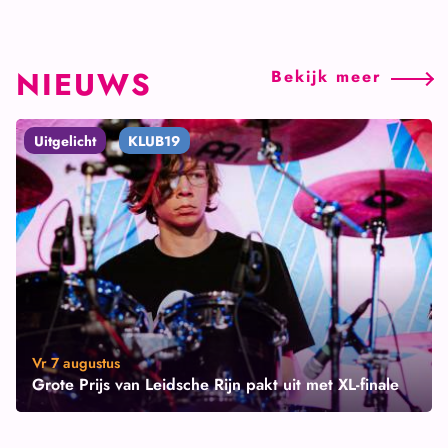
NIEUWS
Bekijk
meer
Uitgelicht
KLUB19
Vr 7 augustus
Grote Prijs van Leidsche Rijn pakt uit met XL-finale