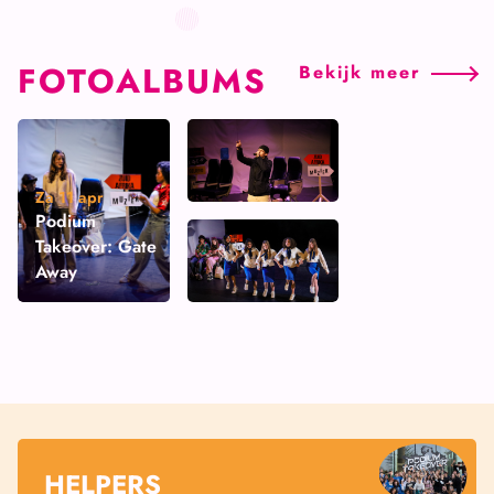
FOTOALBUMS
Bekijk
meer
Finale Grote
Za 11 apr
Podium
Prijs van
Takeover: Gate
Leidsche Rijn
Away
2024
HELPERS