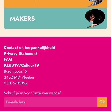
MAKERS
Contact en toegankelijkheid
Privacy Statement
FAQ
KLUB19/Cultuur19
Burchtpoort 5
3452 MD Vleuten
030 6703122
Schrijf je in voor onze nieuwsbrief
Ok