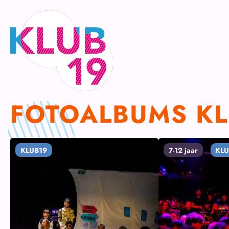
Ga
naar
inhoud
FOTOALBUMS KL
KLUB19
7-12 jaar
KLU