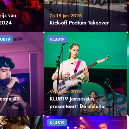
rijs van
Za 18 jan 2025
 2024
Kick-off Podium Takeover
LUB19
KLUB19
Vr 13 jun 2025
essie #9
KLUB19 Jamsessies
presenteert: De afsluiter
KLUB19