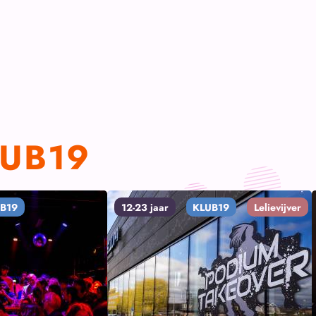
UB19
B19
12-23 jaar
KLUB19
Lelievijver