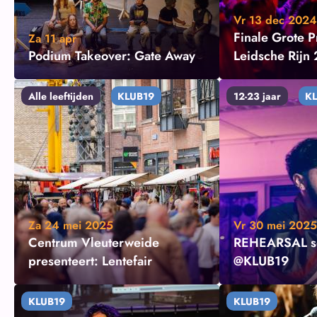
Vr 13 dec 2024
Finale Grote P
Za 11 apr
Podium Takeover: Gate Away
Leidsche Rijn
Alle leeftijden
KLUB19
12-23 jaar
K
Za 24 mei 2025
Vr 30 mei 2025
Centrum Vleuterweide
REHEARSAL s
presenteert: Lentefair
@KLUB19
KLUB19
KLUB19