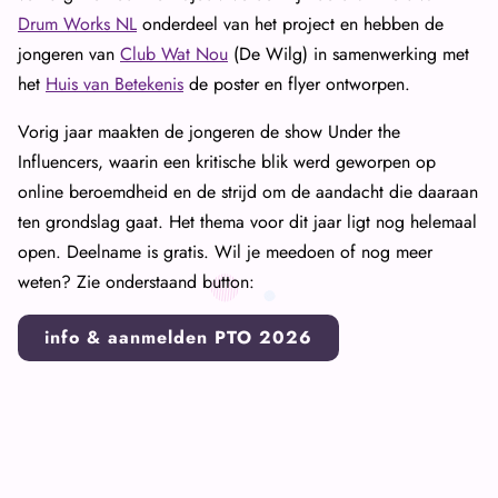
Drum Works NL
onderdeel van het project en hebben de
jongeren van
Club Wat Nou
(De Wilg) in samenwerking met
het
Huis van Betekenis
de poster en flyer ontworpen.
Vorig jaar maakten de jongeren de show Under the
Influencers, waarin een kritische blik werd geworpen op
online beroemdheid en de strijd om de aandacht die daaraan
ten grondslag gaat. Het thema voor dit jaar ligt nog helemaal
open. Deelname is gratis. Wil je meedoen of nog meer
weten? Zie onderstaand button:
info & aanmelden PTO 2026
Podium Takeover is een project van KLUB19, het
jongerenprogramma van Cultuur19, in samenwerking met
Podium Hoge Woerd
en wordt mede mogelijk gemaakt door
de gemeente Utrecht.