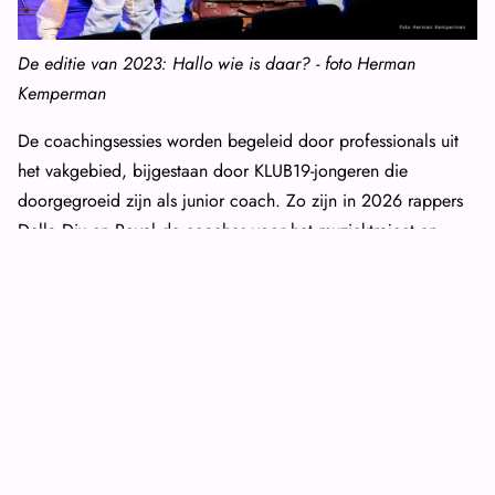
De editie van 2023: Hallo wie is daar? - foto Herman
Kemperman
De coachingsessies worden begeleid door professionals uit
het vakgebied, bijgestaan door KLUB19-jongeren die
doorgegroeid zijn als junior coach. Zo zijn in 2026 rappers
Della Dix en Royal de coaches voor het muziektraject en
verzorgt
Theaterschool Utrecht
het traject theater. De dansers
worden begeleid door Break4U, Sandra de Keyzer
(
ToVeDeM
) begeleidt het onderdeel vormgeving en
Check
One Two
verzorgt het techniektraject. Verder zijn de
drummers van
Drum Works NL
onderdeel van het project en
hebben de jongeren van
Club Wat Nou
(De Wilg) in
samenwerking met het
Huis van Betekenis
de poster en flyer
ontworpen.