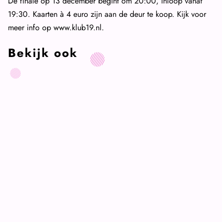
De finale op 13 december begint om 20:00, inloop vanaf
19:30. Kaarten à 4 euro zijn aan de deur te koop. Kijk voor
meer info op www.klub19.nl.
Bekijk ook
Uitgelicht
KLUB19
KLUB19
Grote Prijs van
Leidsche Rijn pakt uit
Stem 18 maart op
met XL-finale
cultuur
Uitgelicht
KLUB19
KLUB19