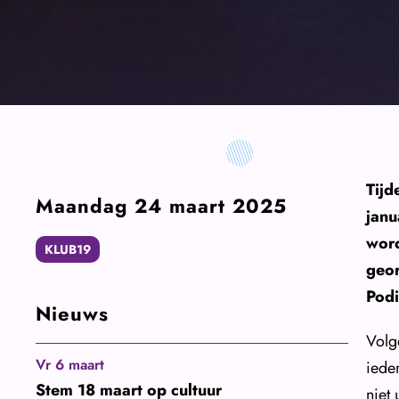
Tijd
Maandag 24 maart 2025
janu
word
KLUB19
geor
Pod
Nieuws
Volge
Vr 6 maart
iede
Stem 18 maart op cultuur
niet 