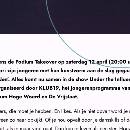
ens de Podium Takeover op zaterdag 12 april (20:00 uu
ari zijn jongeren met hun kunstvorm aan de slag geg
en’. Alles komt nu samen in de show Under the Influe
ganiseerd door KLUB19, het jongerenprogramma van 
ium Hoge Woerd en De Vrijstaat.
rs, die moet je hebben. En likes. Als je niet opvalt word je
reen zo naar opkijkt. Of je nou opvalt door je dansskills of 
uit, als je maar viral gaat. Dan kun je leven als een ster. Hoe