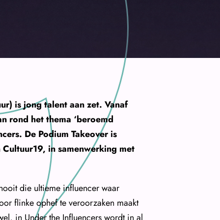
r) is jong talent aan zet. Vanaf
aan rond het thema ‘beroemd
ncers. De Podium Takeover is
Cultuur19, in samenwerking met
 nooit die ultieme influencer waar
door flinke ophef te veroorzaken maakt
wel, in Under the Influencers wordt in al