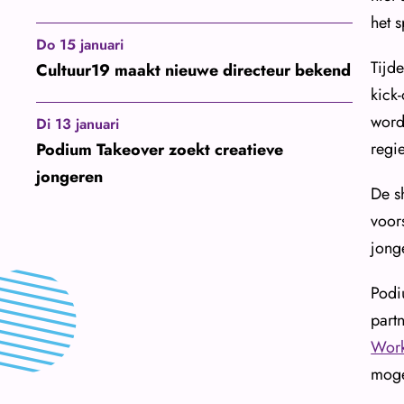
het 
Do 15 januari
Tijd
Cultuur19 maakt nieuwe directeur bekend
kick
word
Di 13 januari
regi
Podium Takeover zoekt creatieve
jongeren
De s
voor
jonge
Podi
partn
Wor
moge