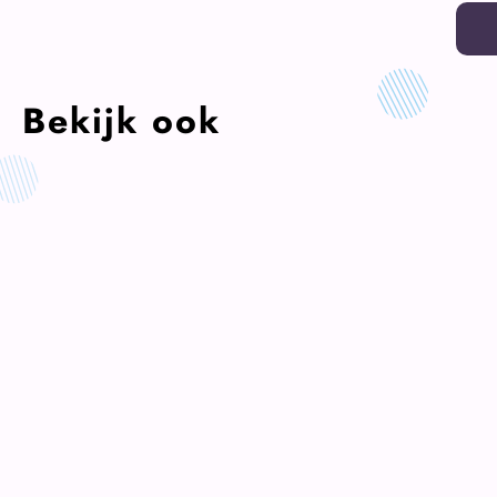
Bekijk ook
KLUB19
Uitgelicht
KLUB1
Cultuur19 maakt
Stem 18 maart op cultuur
directeur bekend