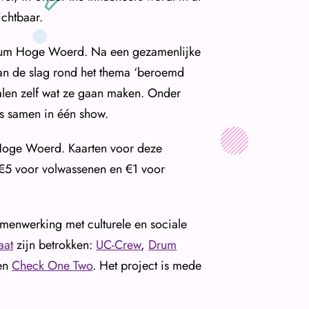
ichtbaar.
Podium Hoge Woerd. Na een gezamenlijke
 aan de slag rond het thema ‘beroemd
alen zelf wat ze gaan maken. Onder
es samen in één show.
 Hoge Woerd. Kaarten voor deze
 €5 voor volwassenen en €1 voor
enwerking met culturele en sociale
aat
zijn betrokken:
UC-Crew
,
Drum
en
Check One Two
. Het project is mede