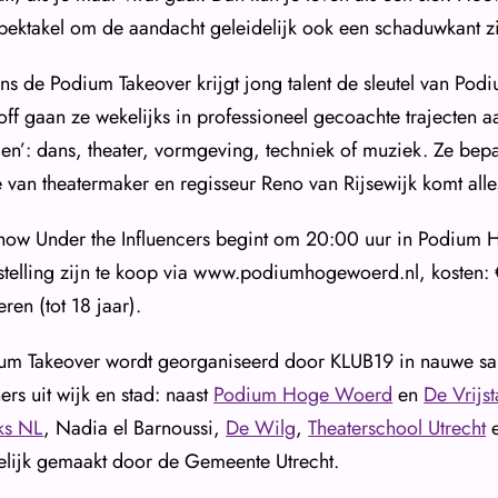
spektakel om de aandacht geleidelijk ook een schaduwkant z
ens de Podium Takeover krijgt jong talent de sleutel van 
-off gaan ze wekelijks in professioneel gecoachte trajecten
en’: dans, theater, vormgeving, techniek of muziek. Ze bep
e van theatermaker en regisseur Reno van Rijsewijk komt all
how Under the Influencers begint om 20:00 uur in Podium
stelling zijn te koop via www.podiumhogewoerd.nl, kosten:
ren (tot 18 jaar).
um Takeover wordt georganiseerd door KLUB19 in nauwe sam
ers uit wijk en stad: naast
Podium Hoge Woerd
en
De Vrijst
ks NL
, Nadia el Barnoussi,
De Wilg
,
Theaterschool Utrecht
lijk gemaakt door de Gemeente Utrecht.