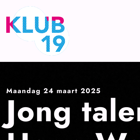
Ga
naar
inhoud
Maandag 24 maart 2025
Jong tal