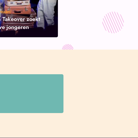
nuari
 Takeover zoekt
eve jongeren