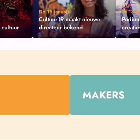
Do 15 januari
Di 13 ja
Cultuur19 maakt nieuwe
Podium
 cultuur
directeur bekend
creati
MAKERS