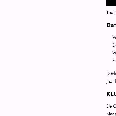
The 
Dat
V
D
V
F
Deel
jaar
KL
De G
Naas