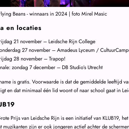
Flying Beans - winnaars in 2024 | foto Mirel Masic
a en locaties
rijdag 21 november – Leidsche Rijn College
onderdag 27 november – Amadeus Lyceum / CultuurCamp
rijdag 28 november – Trapop!
inale: zondag 7 december – DB Studio’s Utrecht
name is gratis. Voorwaarde is dat de gemiddelde leeftijd va
 ligt en dat minimaal één lid woont of naar school gaat in L
UB19
rote Prijs van Leidsche Rijn is een initiatief van KLUB19, 
t muzikanten zijn er ook jongeren actief achter de schermen.