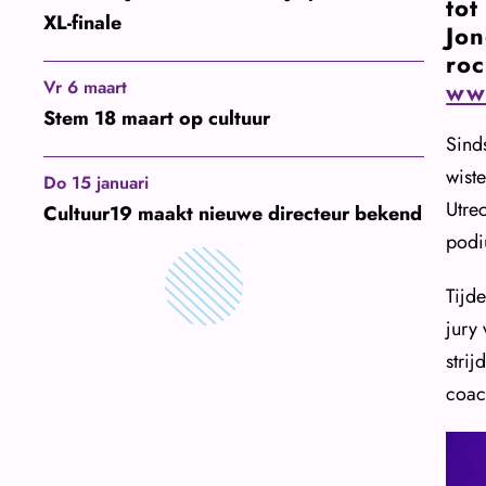
tot
XL-finale
Jon
roc
Vr 6 maart
ww
Stem 18 maart op cultuur
Sind
wiste
Do 15 januari
Utre
Cultuur19 maakt nieuwe directeur bekend
podi
Tijd
jury
stri
coac