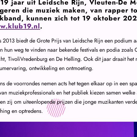
 19 jaar uit Leidsche Rijn, Vleuten-De
geren die muziek maken, van rapper tot
kband, kunnen zich tot 19 oktober 20
w.klub19.nl
.
s 2013 biedt de Grote Prijs van Leidsche Rijn een podium aan
n hun weg te vinden naar bekende festivals en podia zoals Cl
cht, TivoliVredenburg en De Helling. Ook dit jaar draait het
umervaring, ontwikkeling en ontmoeting.
ens de voorrondes nemen acts het tegen elkaar op in een spa
 van muziekprofessionals en het publiek kiezen samen welke 
jden zij om uiteenlopende prijzen die jonge muzikanten verde
hing en optredens.