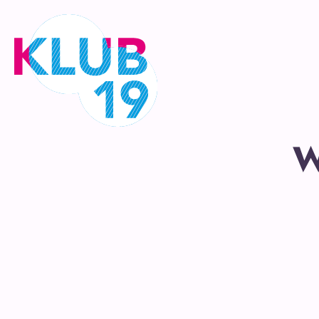
Ga
naar
inhoud
W