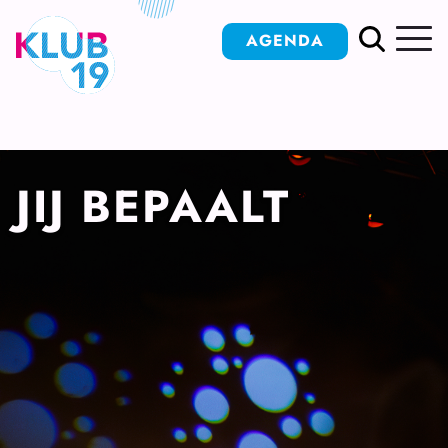
Ga
AGENDA
naar
inhoud
JIJ BEPAALT