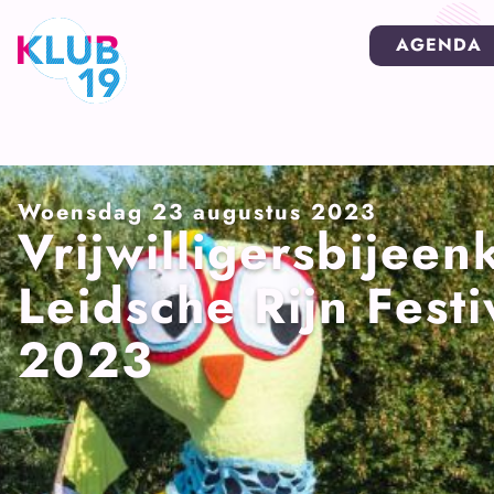
Ga
AGENDA
naar
inhoud
Woensdag 23 augustus 2023
Vrijwilligersbijeen
Leidsche Rijn Festi
2023