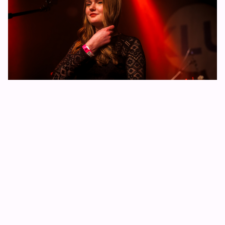
foto Mirel Masic
Foto in banner en thumbnail door Mirel Masic
HELPERS