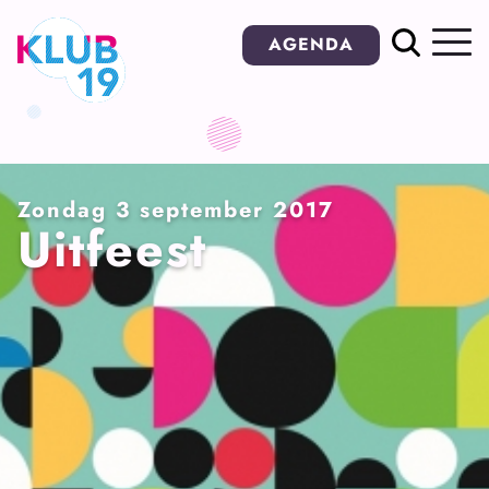
Ga
AGENDA
naar
inhoud
Zondag 3 september 2017
Uitfeest