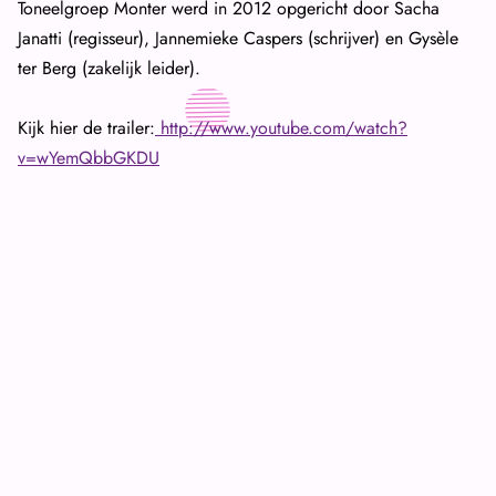
Toneelgroep Monter werd in 2012 opgericht door Sacha
Janatti (regisseur), Jannemieke Caspers (schrijver) en Gysèle
ter Berg (zakelijk leider).
Kijk hier de trailer:
http://www.youtube.com/watch?
v=wYemQbbGKDU
Do 20 juni (Try-out) om 20:30 uur
Vr 21 juni (Premiere) om 20:30 uur
**
Za 22 juni om 15:00 uur
**