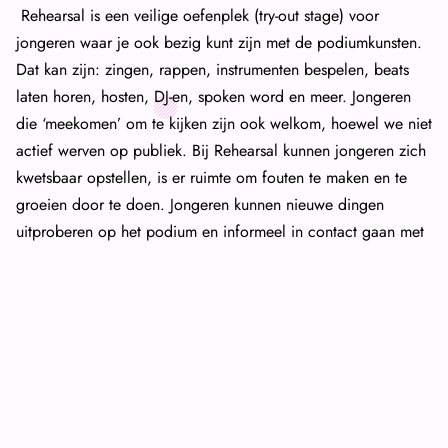
Rehearsal is een veilige oefenplek (try-out stage) voor
jongeren waar je ook bezig kunt zijn met de podiumkunsten.
Dat kan zijn: zingen, rappen, instrumenten bespelen, beats
laten horen, hosten, DJ-en, spoken word en meer. Jongeren
die ‘meekomen’ om te kijken zijn ook welkom, hoewel we niet
actief werven op publiek. Bij Rehearsal kunnen jongeren zich
kwetsbaar opstellen, is er ruimte om fouten te maken en te
groeien door te doen. Jongeren kunnen nieuwe dingen
uitproberen op het podium en informeel in contact gaan met
professionele artiesten.
Waar & wanneer?
De 10 rehearsal-sessies vinden steeds ergens anders plaats op
verschillende jongerencultuur hotspots in de stad.
Bij de sessies zijn artiesten en cultuurcoaches als rolmodel