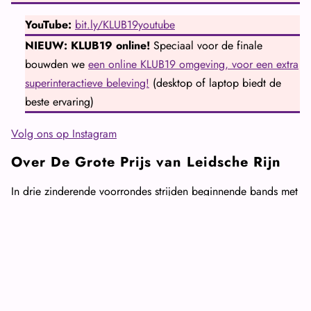
YouTube:
bit.ly/KLUB19youtube
NIEUW: KLUB19 online!
Speciaal voor de finale
bouwden we
een online KLUB19 omgeving, voor een extra
superinteractieve beleving!
(desktop of laptop biedt de
beste ervaring)
Volg ons op Instagram
Over De Grote Prijs van Leidsche Rijn
In drie zinderende voorrondes strijden beginnende bands met
elkaar om die felbegeerde plek in de finale. Er zijn
fantastische muziekprijzen te winnen, die beginnende bands
verder op weg helpen, zoals studiotijd bij Studio Moskou,
een optreden bij Azotod, masterclass performance, een
masterclass song writing en meer. Veel deelnemers weten hun
weg vervolgens naar de Utrechtse podia te vinden. Electric